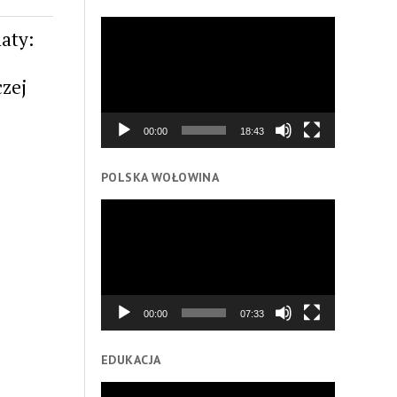
Odtwarzacz
aty:
video
czej
00:00
18:43
POLSKA WOŁOWINA
Odtwarzacz
video
00:00
07:33
EDUKACJA
Odtwarzacz