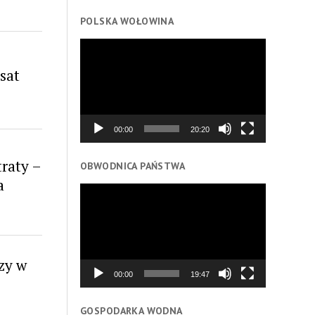
POLSKA WOŁOWINA
Odtwarzacz
video
sat
00:00
20:20
raty –
OBWODNICA PAŃSTWA
a
Odtwarzacz
video
zy w
00:00
19:47
GOSPODARKA WODNA