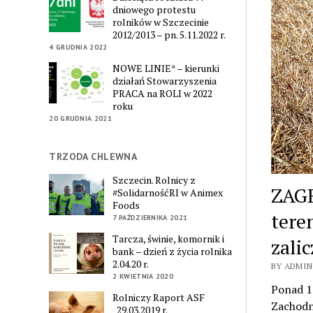
dniowego protestu
rolników w Szczecinie
2012/2013 – pn. 5.11.2022 r.
4 GRUDNIA 2022
NOWE LINIE* – kierunki
działań Stowarzyszenia
PRACA na ROLI w 2022
roku
20 GRUDNIA 2021
TRZODA CHLEWNA
Szczecin. Rolnicy z
ZAGR
#SolidarnośćRI w Animex
Foods
tere
7 PAŹDZIERNIKA 2021
Tarcza, świnie, komornik i
zali
bank – dzień z życia rolnika
2.04.20 r.
BY ADMIN
2 KWIETNIA 2020
Ponad 1
Rolniczy Raport ASF
Zachodn
_29.03.2019 r.