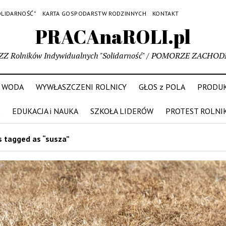
OLIDARNOŚĆ”
KARTA GOSPODARSTW RODZINNYCH
KONTAKT
PRACAnaROLI.pl
ZZ Rolników Indywidualnych "Solidarność" / POMORZE ZACHOD
WODA
WYWŁASZCZENI ROLNICY
GŁOS z POLA
PRODUK
EDUKACJA i NAUKA
SZKOŁA LIDERÓW
PROTEST ROLNI
 tagged as “susza”