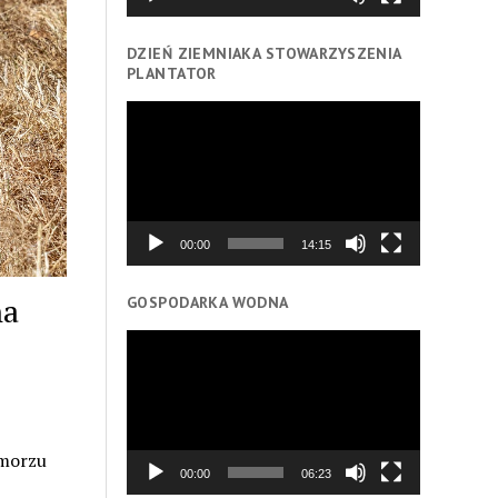
DZIEŃ ZIEMNIAKA STOWARZYSZENIA
PLANTATOR
Odtwarzacz
video
00:00
14:15
na
GOSPODARKA WODNA
Odtwarzacz
video
omorzu
00:00
06:23