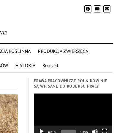
NIE
CJA ROŚLINNA
PRODUKCJA ZWIERZĘCA
KÓW
HISTORIA
Kontakt
PRAWA PRACOWNICZE ROLNIKÓW NIE
SĄ WPISANE DO KODEKSU PRACY
Odtwarzacz
video
00:00
04:07