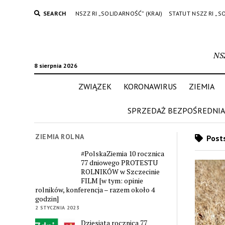
SEARCH
NSZZ RI „SOLIDARNOŚĆ” (KRAJ)
STATUT NSZZ RI „S
NS
8 sierpnia 2026
ZWIĄZEK
KORONAWIRUS
ZIEMIA
SPRZEDAŻ BEZPOŚREDNIA
ZIEMIA ROLNA
Posts
#PolskaZiemia 10 rocznica
77 dniowego PROTESTU
ROLNIKÓW w Szczecinie
FILM [w tym: opinie
rolników, konferencja – razem około 4
godzin]
2 STYCZNIA 2023
Dziesiąta rocznica 77