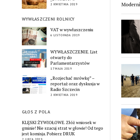
Moderni
2 KWIETNIA 2019
WYWŁASZCZENI ROLNICY
VAT w wywłaszczeniu
6 LISTOPADA 2019
WYWŁASZCZENIE. List
otwarty do
Parlamentarzystów
17 MAJA 2019
„Rozjechać mrówkę” –
reportaż oraz dyskusja w
Radio Szczecin
2 KWIETNIA 2019
GŁOS Z POLA
KLĘSKI ŻYWIOŁOWE. Złóż wniosek w
gminie! Nie szacuj strat w głowie! Od tego
jest komisja. Pobierz DRUK
2 LIPCA 2019