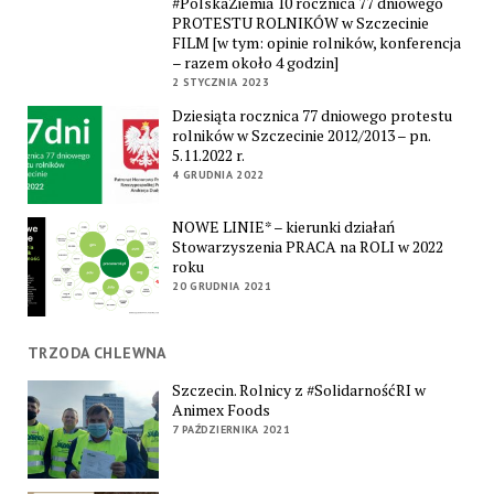
#PolskaZiemia 10 rocznica 77 dniowego
PROTESTU ROLNIKÓW w Szczecinie
FILM [w tym: opinie rolników, konferencja
– razem około 4 godzin]
2 STYCZNIA 2023
Dziesiąta rocznica 77 dniowego protestu
rolników w Szczecinie 2012/2013 – pn.
5.11.2022 r.
4 GRUDNIA 2022
NOWE LINIE* – kierunki działań
Stowarzyszenia PRACA na ROLI w 2022
roku
20 GRUDNIA 2021
TRZODA CHLEWNA
Szczecin. Rolnicy z #SolidarnośćRI w
Animex Foods
7 PAŹDZIERNIKA 2021