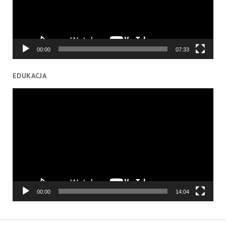
00:00
07:33
EDUKACJA
Odtwarzacz
video
00:00
14:04