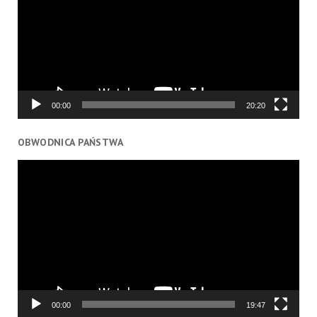
00:00
20:20
OBWODNICA PAŃSTWA
Odtwarzacz
video
00:00
19:47