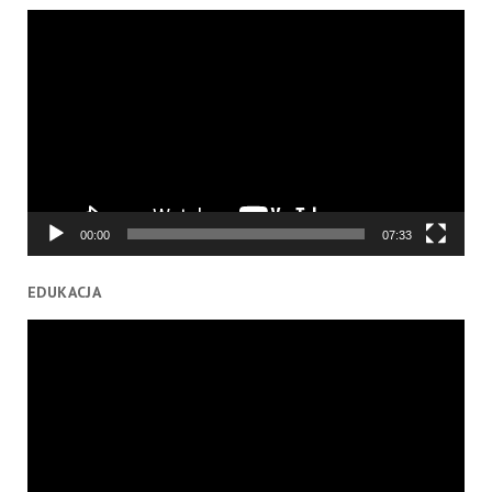
Odtwarzacz
video
00:00
07:33
EDUKACJA
Odtwarzacz
video