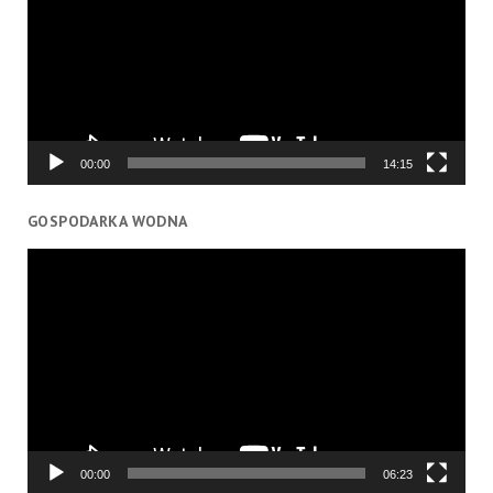
00:00
14:15
GOSPODARKA WODNA
Odtwarzacz
video
00:00
06:23