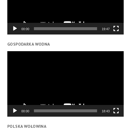
00:00
19:47
GOSPODARKA WODNA
Odtwarzacz
video
00:00
18:43
POLSKA WOŁOWINA