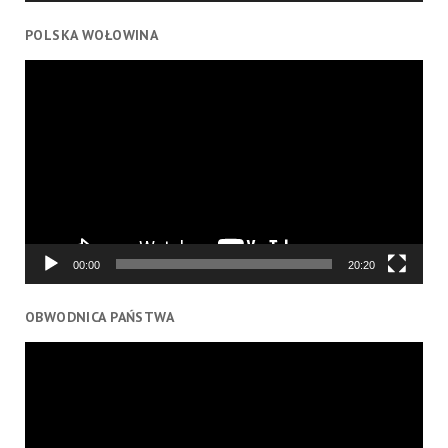
POLSKA WOŁOWINA
Odtwarzacz
video
00:00
20:20
OBWODNICA PAŃSTWA
Odtwarzacz
video