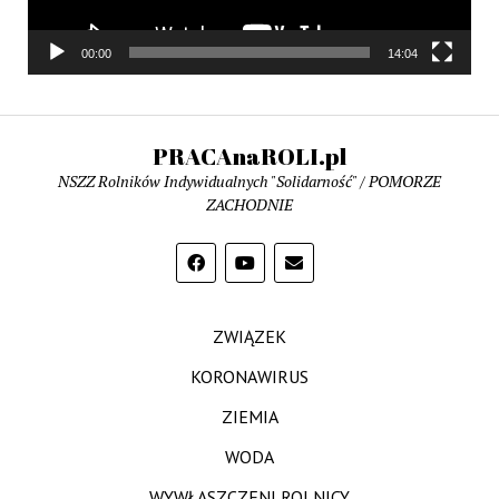
00:00
14:04
PRACAnaROLI.pl
NSZZ Rolników Indywidualnych "Solidarność" / POMORZE
ZACHODNIE
ZWIĄZEK
KORONAWIRUS
ZIEMIA
WODA
WYWŁASZCZENI ROLNICY