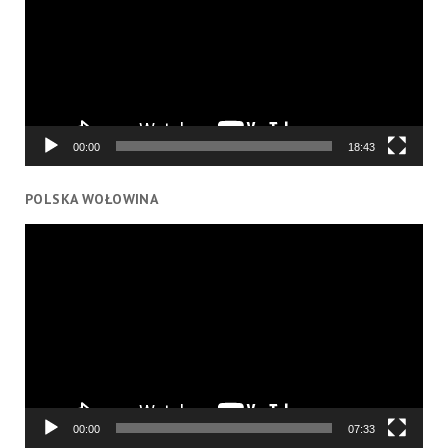
00:00
18:43
POLSKA WOŁOWINA
Odtwarzacz
video
00:00
07:33