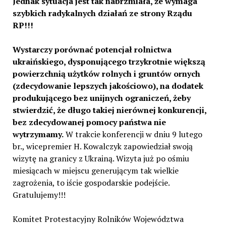
Jednak sytuacja jest tak nabrzmiała, że wymaga
szybkich radykalnych działań ze strony Rządu
RP!!!
Wystarczy porównać potencjał rolnictwa
ukraińskiego, dysponującego trzykrotnie większą
powierzchnią użytków rolnych i gruntów ornych
(zdecydowanie lepszych jakościowo), na dodatek
produkującego bez unijnych ograniczeń, żeby
stwierdzić, że długo takiej nierównej konkurencji,
bez zdecydowanej pomocy państwa nie
wytrzymamy.
W trakcie konferencji w dniu 9 lutego
br., wicepremier H. Kowalczyk zapowiedział swoją
wizytę na granicy z Ukrainą. Wizyta już po ośmiu
miesiącach w miejscu generującym tak wielkie
zagrożenia, to iście gospodarskie podejście.
Gratulujemy!!!
Komitet Protestacyjny Rolników Województwa