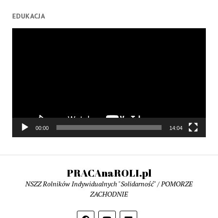
EDUKACJA
Odtwarzacz
video
00:00
14:04
PRACAnaROLI.pl
NSZZ Rolników Indywidualnych "Solidarność" / POMORZE
ZACHODNIE