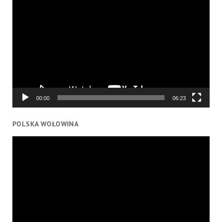
Odtwarzacz
video
00:00
06:23
POLSKA WOŁOWINA
Odtwarzacz
video