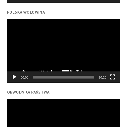
POLSKA WOŁOWINA
Odtwarzacz
video
00:00
20:20
OBWODNICA PAŃSTWA
Odtwarzacz
video