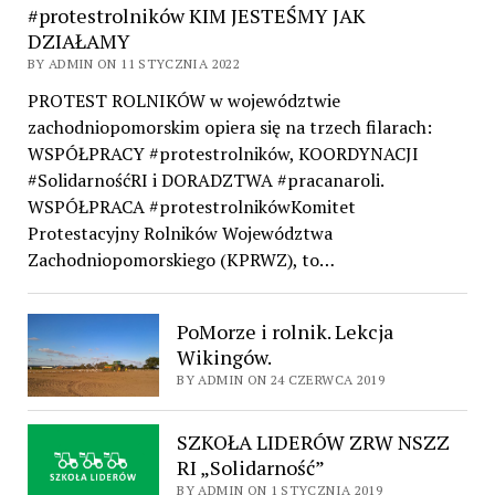
#protestrolników KIM JESTEŚMY JAK
DZIAŁAMY
BY ADMIN ON 11 STYCZNIA 2022
PROTEST ROLNIKÓW w województwie
zachodniopomorskim opiera się na trzech filarach:
WSPÓŁPRACY #protestrolników, KOORDYNACJI
#SolidarnośćRI i DORADZTWA #pracanaroli.
WSPÓŁPRACA #protestrolnikówKomitet
Protestacyjny Rolników Województwa
Zachodniopomorskiego (KPRWZ), to…
PoMorze i rolnik. Lekcja
Wikingów.
BY ADMIN ON 24 CZERWCA 2019
SZKOŁA LIDERÓW ZRW NSZZ
RI „Solidarność”
BY ADMIN ON 1 STYCZNIA 2019