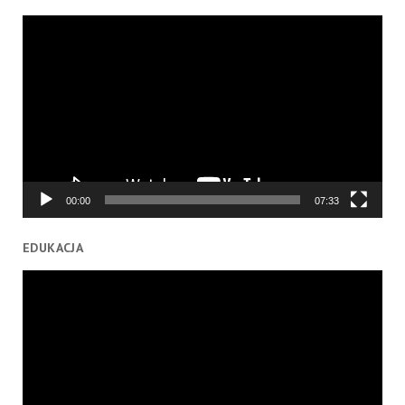
Odtwarzacz
video
00:00
07:33
EDUKACJA
Odtwarzacz
video