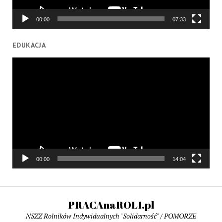
00:00
07:33
EDUKACJA
Odtwarzacz
video
00:00
14:04
PRACAnaROLI.pl
NSZZ Rolników Indywidualnych "Solidarność" / POMORZE