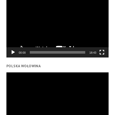
Odtwarzacz
video
00:00
18:43
POLSKA WOŁOWINA
Odtwarzacz
video