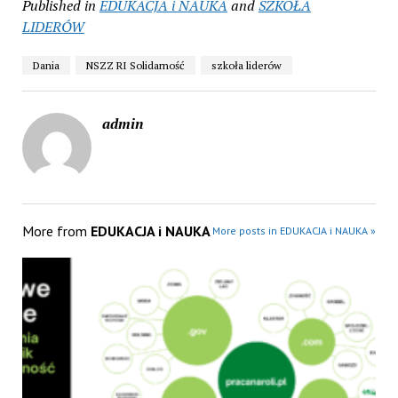
Published in
EDUKACJA i NAUKA
and
SZKOŁA
LIDERÓW
Dania
NSZZ RI Solidarność
szkoła liderów
admin
More from
EDUKACJA i NAUKA
More posts in EDUKACJA i NAUKA »