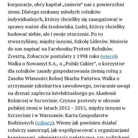
korporacje, obcy kapitał „zmiecie” nas z powierzchni
ziemi. Dlatego szukamy młodych rolników
indywidualnych, którzy chcieliby się zaangażować w
sprawy ważne dla środowiska. Ludzi, którzy chcieliby
budować siebie, ale i swoje otoczenie. Po to
stworzyliśmy, między innymi, Szkołę Liderów. Możecie
do nas napisać na Facebooku/Protest Rolników.
Zresztą. Zobaczcie postulaty z 1998 roku (
więcej
)
Walka o Nowamyl S.A., o „Polski Cukier”, o korzystne
dla rolników zasady gospodarowania ziemią rolną z
Zasobu Własności Rolnej Skarbu Państwa. Walka o
utrzymanie szkolnictwa zawodowego, zwracanie uwagi
na drenaż zaplecza intelektualnego po Akademii
Rolniczej w Szczecinie. Czynne protesty w obronie
polskiej ziemi w latach 2012 – 2015, między innymi w
Szczecinie i w Warszawie. Karta Gospodarstw
Rodzinnych (
zobacz
). Wiemy jak powinien działać
rolniczy samorząd, jak współpracować z organizacjami
branżowymi, administracją państwową, czy politykami.