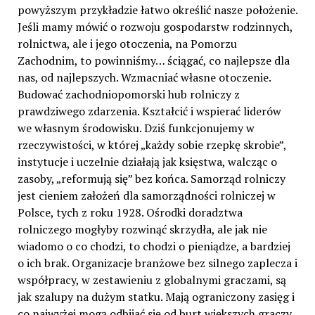
powyższym przykładzie łatwo określić nasze położenie.
Jeśli mamy mówić o rozwoju gospodarstw rodzinnych,
rolnictwa, ale i jego otoczenia, na Pomorzu
Zachodnim, to powinniśmy… ściągać, co najlepsze dla
nas, od najlepszych. Wzmacniać własne otoczenie.
Budować zachodniopomorski hub rolniczy z
prawdziwego zdarzenia. Kształcić i wspierać liderów
we własnym środowisku. Dziś funkcjonujemy w
rzeczywistości, w której „każdy sobie rzepkę skrobie”,
instytucje i uczelnie działają jak księstwa, walcząc o
zasoby, „reformują się” bez końca. Samorząd rolniczy
jest cieniem założeń dla samorządności rolniczej w
Polsce, tych z roku 1928. Ośrodki doradztwa
rolniczego mogłyby rozwinąć skrzydła, ale jak nie
wiadomo o co chodzi, to chodzi o pieniądze, a bardziej
o ich brak. Organizacje branżowe bez silnego zaplecza i
współpracy, w zestawieniu z globalnymi graczami, są
jak szalupy na dużym statku. Mają ograniczony zasięg i
co najwyżej mogą odbijać się od burt większych graczy.