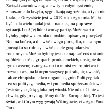
Związki zawodowe są, ale w tym całym systemie,
zmuszone do krzyku, sygnalizują zagrożenia, a tych nie
brakuje. Oczywiście jest w 2019 roku Agrounia. Miała
być – dla wielu nadal jest – nadzieją na poprawę
sytuacji. I co? Jej lider tworzy partię. Może warto
byłoby pójść w kierunku duńskim, opisanym powyżej?
No i na końcu, a dla właściwego porządku, na samym
początku są rolnicy – właściciele gospodarstw
rodzinnych. Można byłoby jeszcze napisać coś o stanie
spółdzielczości, grupach producenckich, dostępie do
rynku wewnętrznego… no i o ministrze rolnictwa i
rozwoju wsi, na którym wszyscy potrafią się uwiesić,
tak że chłopisko ledwo nogami ciągnie. Politycy, tak
też są politycy, media, w tym media społecznościowe.
Jesteśmy częścią globalnej wioski. Nie od dziś i nie z
chwilą, gdy przystąpiliśmy do Unii Europejskiej. To jest
świat, w którym wygrywają Wikingowie, ci z Agro Food
Park.