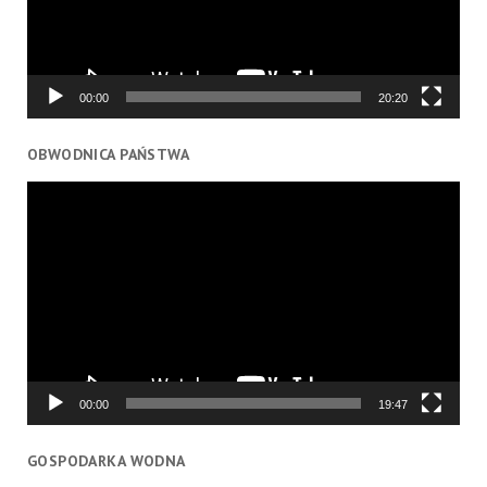
00:00
20:20
OBWODNICA PAŃSTWA
Odtwarzacz
video
00:00
19:47
GOSPODARKA WODNA