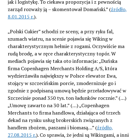
jak i logistykę. To ciekawa propozycja i z pewnością
zarząd rozważy ją – skomentował Domański.” (
źródło,
8.01.2015 r.
).
„Polski Cukier” schodzi ze sceny, a przy ryku fal,
szumach wiatru, na scenie pojawia się Wiking w
charakterystycznym hełmie z rogami. Oczywiście ma
rudą brodę, a w ręce charakterystyczny topór. W
mediach pojawia się taka oto informacja: „Duńska
firma Copenhagen Merchants Holding A/S, która
wydzierżawiła największy w Polsce elewator Ewa,
stojący w szczecińskim porcie, zmodernizuje go i
zgodnie z podpisaną umową będzie przeładowywać w
Szczecinie ponad 350 tys. ton ładunków rocznie.” (…)
„Umowę zawarto na 30 lat.” (…) „Copenhagen
Merchants to firma handlowa, działająca od trzech
dekad na rynku usług brokerskich związanych z
handlem zbożem, paszami i biomasą…” (
źródło,
27.08.2015 r.
). Co sprawia, że jedni są Wikingami, a inni