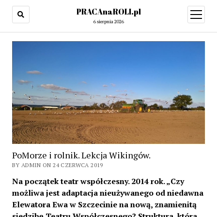
PRACAnaROLI.pl
open
menu
6 sierpnia 2026
PoMorze i rolnik. Lekcja Wikingów.
BY ADMIN ON 24 CZERWCA 2019
Na początek teatr współczesny. 2014 rok. „Czy
możliwa jest adaptacja nieużywanego od niedawna
Elewatora Ewa w Szczecinie na nową, znamienitą
siedzibę Teatru Współczesnego? Struktura, która