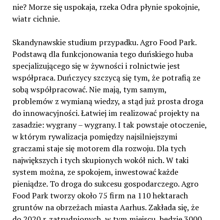
nie? Morze się uspokaja, rzeka Odra płynie spokojnie,
wiatr cichnie.
Skandynawskie studium przypadku. Agro Food Park.
Podstawą dla funkcjonowania tego duńskiego huba
specjalizującego się w żywności i rolnictwie jest
współpraca. Duńczycy szczycą się tym, że potrafią ze
sobą współpracować. Nie mają, tym samym,
problemów z wymianą wiedzy, a stąd już prosta droga
do innowacyjności. Łatwiej im realizować projekty na
zasadzie: wygrany – wygrany. I tak powstaje otoczenie,
w którym rywalizacja pomiędzy najsilniejszymi
graczami staje się motorem dla rozwoju. Dla tych
największych i tych skupionych wokół nich. W taki
system można, ze spokojem, inwestować każde
pieniądze. To droga do sukcesu gospodarczego. Agro
Food Park tworzy około 75 firm na 110 hektarach
gruntów na obrzeżach miasta Aarhus. Zakłada się, że
do 2020 r. zatrudnionych, w tym miejscu, będzie 3000