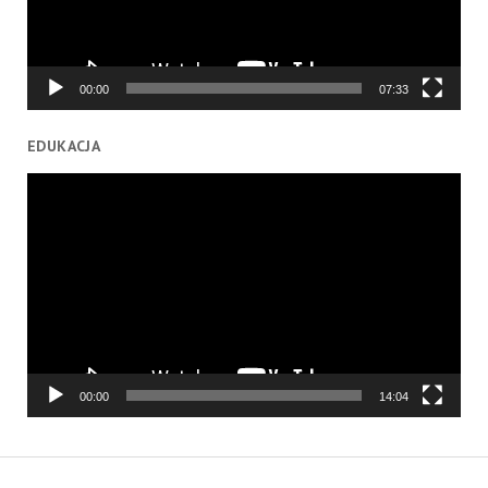
00:00
07:33
EDUKACJA
Odtwarzacz
video
00:00
14:04