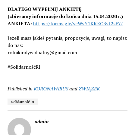
DLATEGO WYPEŁNIJ ANKIETĘ
(zbieramy informacje do końca dnia 15.04.2020 r.)
ANKIETA:
https://forms.gle/ycWvY1KKKCBvt2sF7/
Jeżeli masz jakieś pytania, propozycje, uwagi, to napisz
do nas:
rolnikindywidualny@gmail.com
#SolidarnośćRI
Published in
KORONAWIRUS
and
ZWIĄZEK
Solidarność RI
admin