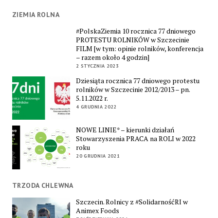
ZIEMIA ROLNA
#PolskaZiemia 10 rocznica 77 dniowego
PROTESTU ROLNIKÓW w Szczecinie
FILM [w tym: opinie rolników, konferencja
– razem około 4 godzin]
2 STYCZNIA 2023
Dziesiąta rocznica 77 dniowego protestu
rolników w Szczecinie 2012/2013 – pn.
5.11.2022 r.
4 GRUDNIA 2022
NOWE LINIE* – kierunki działań
Stowarzyszenia PRACA na ROLI w 2022
roku
20 GRUDNIA 2021
TRZODA CHLEWNA
Szczecin. Rolnicy z #SolidarnośćRI w
Animex Foods