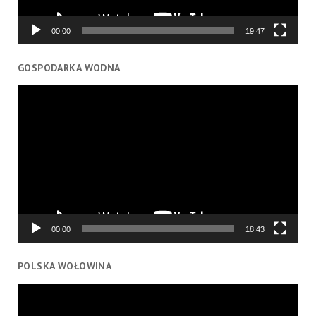
00:00
19:47
GOSPODARKA WODNA
Odtwarzacz
video
00:00
18:43
POLSKA WOŁOWINA
Odtwarzacz
video