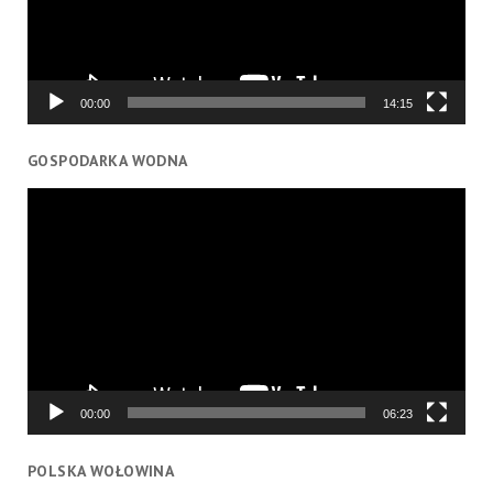
00:00
14:15
GOSPODARKA WODNA
Odtwarzacz
video
00:00
06:23
POLSKA WOŁOWINA