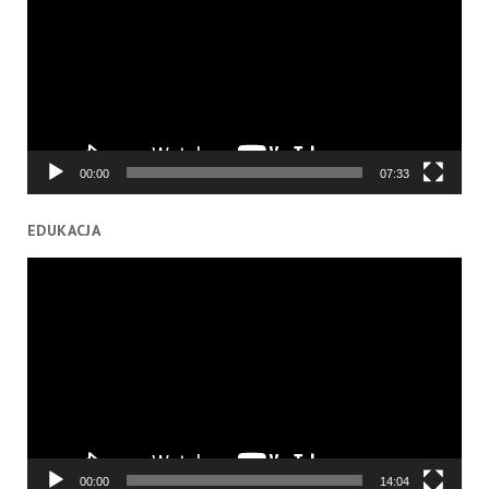
00:00
07:33
EDUKACJA
Odtwarzacz
video
00:00
14:04