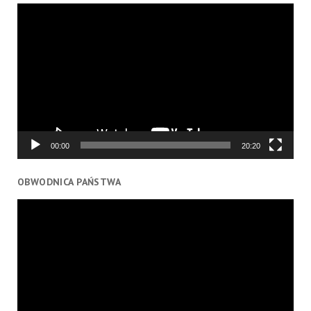
Odtwarzacz
video
00:00
20:20
OBWODNICA PAŃSTWA
Odtwarzacz
video