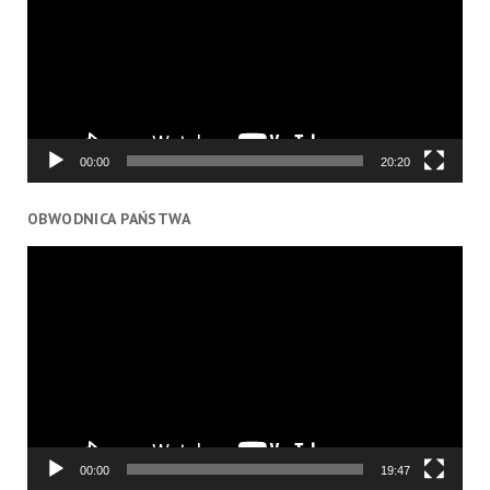
00:00
20:20
OBWODNICA PAŃSTWA
Odtwarzacz
video
00:00
19:47