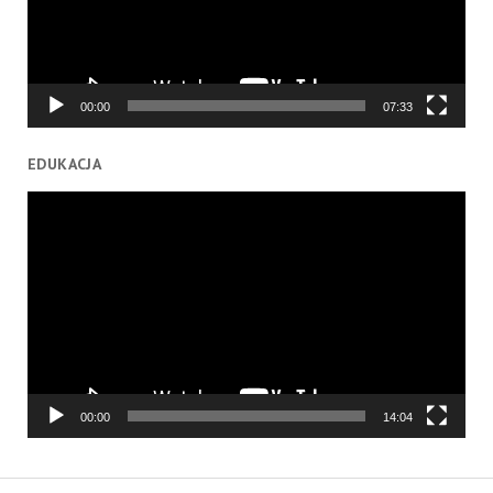
00:00
07:33
EDUKACJA
Odtwarzacz
video
00:00
14:04