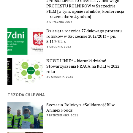
#PolskaZiemia 10 rocznica 77 dniowego
PROTESTU ROLNIKÓW w Szczecinie
FILM [w tym: opinie rolników, konferencja
– razem około 4 godzin]
2 STYCZNIA 2023
Dziesiąta rocznica 77 dniowego protestu
rolników w Szczecinie 2012/2013 – pn.
5.11.2022 r.
4 GRUDNIA 2022
NOWE LINIE* – kierunki działań
Stowarzyszenia PRACA na ROLI w 2022
roku
20 GRUDNIA 2021
TRZODA CHLEWNA
Szczecin. Rolnicy z #SolidarnośćRI w
Animex Foods
7 PAŹDZIERNIKA 2021