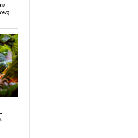
rus
mową
L
a