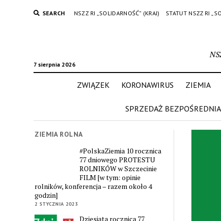
SEARCH
NSZZ RI „SOLIDARNOŚĆ” (KRAJ)
STATUT NSZZ RI „S
NS
7 sierpnia 2026
ZWIĄZEK
KORONAWIRUS
ZIEMIA
SPRZEDAŻ BEZPOŚREDNIA
ZIEMIA ROLNA
#PolskaZiemia 10 rocznica
77 dniowego PROTESTU
ROLNIKÓW w Szczecinie
FILM [w tym: opinie
rolników, konferencja – razem około 4
godzin]
2 STYCZNIA 2023
Dziesiąta rocznica 77