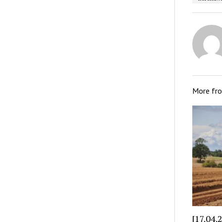
More fr
[17.04