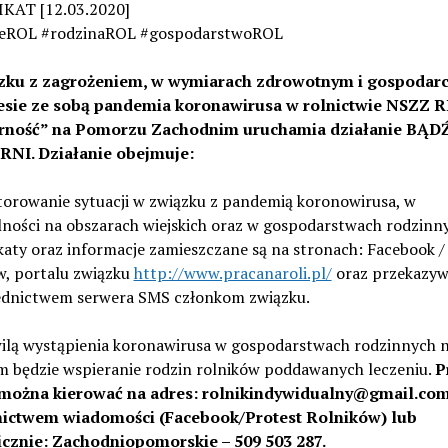
AT [12.03.2020]
eROL #rodzinaROL #gospodarstwoROL
zku z zagrożeniem, w wymiarach zdrowotnym i gospodar
iesie ze sobą pandemia koronawirusa w rolnictwie NSZZ R
arność” na Pomorzu Zachodnim uruchamia działanie BĄ
NI. Działanie obejmuje:
torowanie sytuacji w związku z pandemią koronowirusa, w
lności na obszarach wiejskich oraz w gospodarstwach rodzinny
aty oraz informacje zamieszczane są na stronach: Facebook /
w, portalu związku
http://www.pracanaroli.pl/
oraz przekazyw
ednictwem serwera SMS członkom związku.
wilą wystąpienia koronawirusa w gospodarstwach rodzinnych 
m będzie wspieranie rodzin rolników poddawanych leczeniu.
P
ożna kierować na adres: rolnikindywidualny@gmail.com
ictwem wiadomości (Facebook/Protest Rolników) lub
icznie: Zachodniopomorskie – 509 503 287.