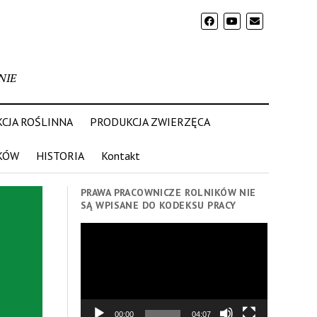
NIE
CJA ROŚLINNA
PRODUKCJA ZWIERZĘCA
KÓW
HISTORIA
Kontakt
PRAWA PRACOWNICZE ROLNIKÓW NIE
SĄ WPISANE DO KODEKSU PRACY
Odtwarzacz
video
00:00
04:07