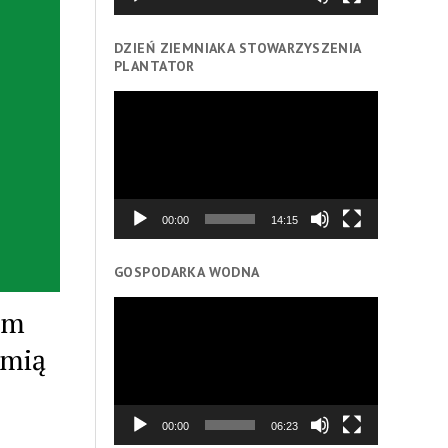
DZIEŃ ZIEMNIAKA STOWARZYSZENIA
PLANTATOR
Odtwarzacz
video
00:00
14:15
GOSPODARKA WODNA
Odtwarzacz
am
video
emią
00:00
06:23