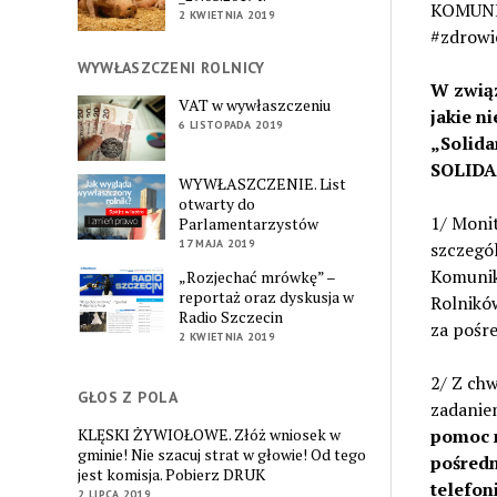
KOMUNIK
2 KWIETNIA 2019
#zdrowi
WYWŁASZCZENI ROLNICY
W zwią
VAT w wywłaszczeniu
jakie n
6 LISTOPADA 2019
„Solid
SOLIDAR
WYWŁASZCZENIE. List
otwarty do
1/ Moni
Parlamentarzystów
17 MAJA 2019
szczegó
Komunik
„Rozjechać mrówkę” –
reportaż oraz dyskusja w
Rolnikó
Radio Szczecin
za pośr
2 KWIETNIA 2019
2/ Z ch
GŁOS Z POLA
zadanie
KLĘSKI ŻYWIOŁOWE. Złóż wniosek w
pomoc m
gminie! Nie szacuj strat w głowie! Od tego
pośredn
jest komisja. Pobierz DRUK
telefon
2 LIPCA 2019