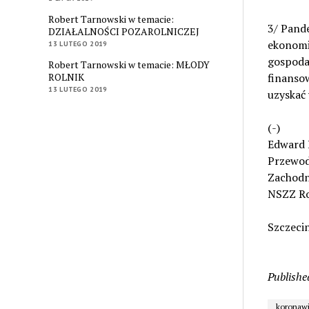
Robert Tarnowski w temacie:
3/ Pand
DZIAŁALNOŚCI POZAROLNICZEJ
ekonomi
13 LUTEGO 2019
gospoda
Robert Tarnowski w temacie: MŁODY
ROLNIK
finansow
13 LUTEGO 2019
uzyskać
(-)
Edward 
Przewod
Zachodn
NSZZ Ro
Szczecin
Publishe
koronawi