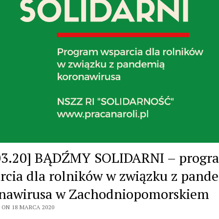
03.20] BĄDŹMY SOLIDARNI – progr
rcia dla rolników w związku z pand
nawirusa w Zachodniopomorskiem
 ON 18 MARCA 2020