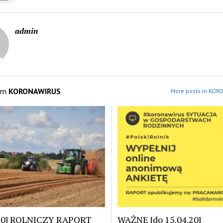
admin
om
KORONAWIRUS
More posts in KOR
.20] ROLNICZY RAPORT
WAŻNE [do 15.04.20]