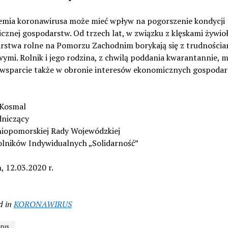
emia koronawirusa może mieć wpływ na pogorszenie kondycji
cznej gospodarstw. Od trzech lat, w związku z klęskami żywio
rstwa rolne na Pomorzu Zachodnim borykają się z trudnościa
ymi. Rolnik i jego rodzina, z chwilą poddania kwarantannie, m
 wsparcie także w obronie interesów ekonomicznych gospodar
Kosmal
niczący
iopomorskiej Rady Wojewódzkiej
lników Indywidualnych „Solidarność”
, 12.03.2020 r.
d in
KORONAWIRUS
rus