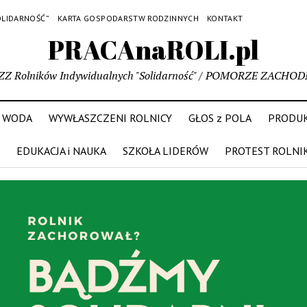
OLIDARNOŚĆ”
KARTA GOSPODARSTW RODZINNYCH
KONTAKT
PRACAnaROLI.pl
ZZ Rolników Indywidualnych "Solidarność" / POMORZE ZACHOD
WODA
WYWŁASZCZENI ROLNICY
GŁOS z POLA
PRODUK
EDUKACJA i NAUKA
SZKOŁA LIDERÓW
PROTEST ROLNI