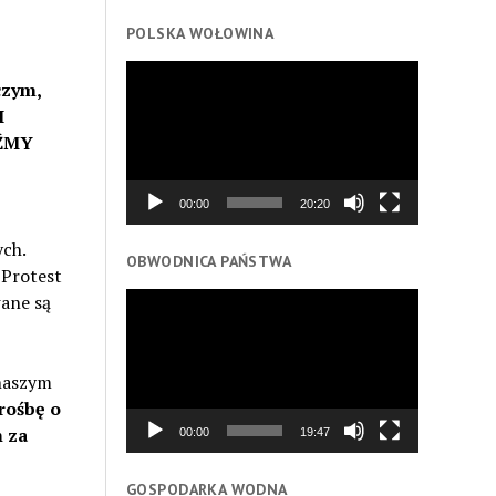
POLSKA WOŁOWINA
Odtwarzacz
czym,
video
I
DŹMY
00:00
20:20
ch.
OBWODNICA PAŃSTWA
 Protest
Odtwarzacz
ane są
video
naszym
rośbę o
 za
00:00
19:47
GOSPODARKA WODNA