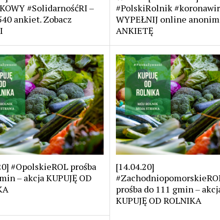
OWY #SolidarnośćRI –
#PolskiRolnik #koronawi
40 ankiet. Zobacz
WYPEŁNIJ online anoni
I
ANKIETĘ
20] #OpolskieROL prośba
[14.04.20]
gmin – akcja KUPUJĘ OD
#ZachodniopomorskieRO
KA
prośba do 111 gmin – akcj
KUPUJĘ OD ROLNIKA