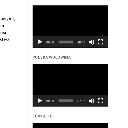
Odtwarzacz
video
łowymi,
mi
usi
stwa.
00:00
18:43
POLSKA WOŁOWINA
Odtwarzacz
video
00:00
07:33
EDUKACJA
Odtwarzacz