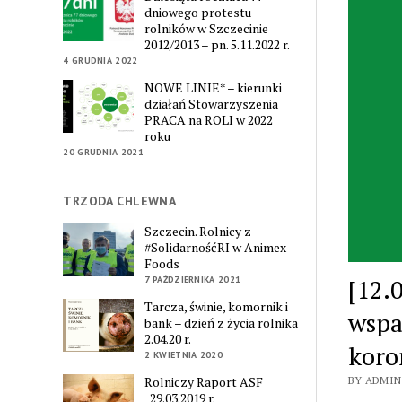
dniowego protestu
rolników w Szczecinie
2012/2013 – pn. 5.11.2022 r.
4 GRUDNIA 2022
NOWE LINIE* – kierunki
działań Stowarzyszenia
PRACA na ROLI w 2022
roku
20 GRUDNIA 2021
TRZODA CHLEWNA
Szczecin. Rolnicy z
#SolidarnośćRI w Animex
Foods
[12.
7 PAŹDZIERNIKA 2021
Tarcza, świnie, komornik i
wspa
bank – dzień z życia rolnika
2.04.20 r.
koro
2 KWIETNIA 2020
Rolniczy Raport ASF
BY ADMIN
_29.03.2019 r.