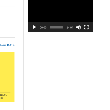
video
00:00
14:04
ONAWIRUS »