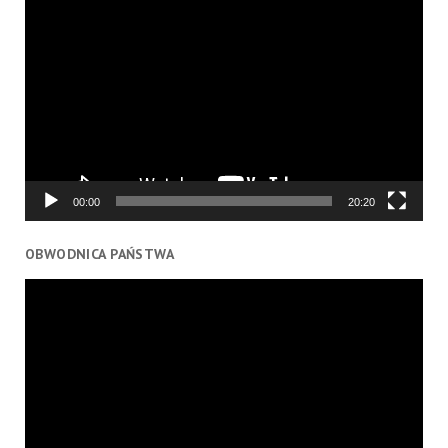
Odtwarzacz
video
00:00
20:20
OBWODNICA PAŃSTWA
Odtwarzacz
video