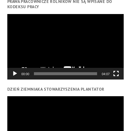
PRAWA PRACOWNICZE ROLNIKÓW NIE SĄ WPISANE DO
KODEKSU PRACY
Odtwarzacz
video
00:00
04:07
DZIEŃ ZIEMNIAKA STOWARZYSZENIA PLANTATOR
Odtwarzacz
video