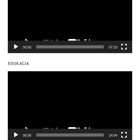
00:00
07:33
EDUKACJA
Odtwarzacz
video
00:00
14:04