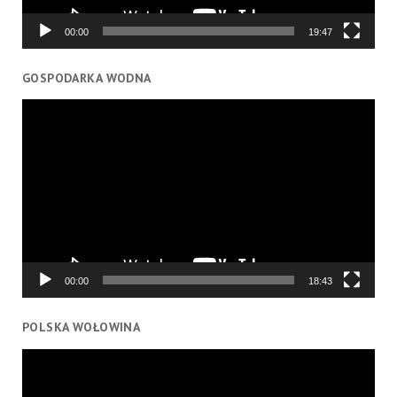
00:00
19:47
GOSPODARKA WODNA
Odtwarzacz
video
00:00
18:43
POLSKA WOŁOWINA
Odtwarzacz
video