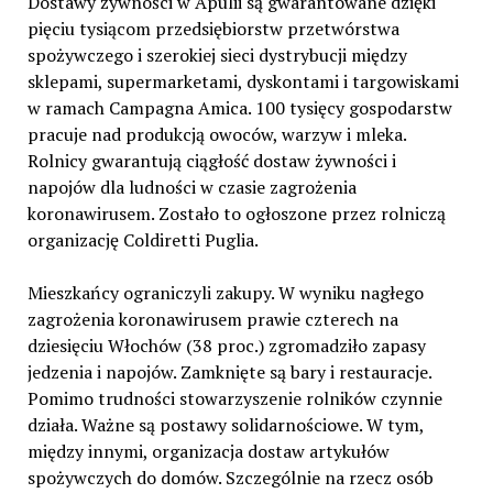
Dostawy żywności w Apulii są gwarantowane dzięki
pięciu tysiącom przedsiębiorstw przetwórstwa
spożywczego i szerokiej sieci dystrybucji między
sklepami, supermarketami, dyskontami i targowiskami
w ramach Campagna Amica. 100 tysięcy gospodarstw
pracuje nad produkcją owoców, warzyw i mleka.
Rolnicy gwarantują ciągłość dostaw żywności i
napojów dla ludności w czasie zagrożenia
koronawirusem. Zostało to ogłoszone przez rolniczą
organizację Coldiretti Puglia.
Mieszkańcy ograniczyli zakupy. W wyniku nagłego
zagrożenia koronawirusem prawie czterech na
dziesięciu Włochów (38 proc.) zgromadziło zapasy
jedzenia i napojów. Zamknięte są bary i restauracje.
Pomimo trudności stowarzyszenie rolników czynnie
działa. Ważne są postawy solidarnościowe. W tym,
między innymi, organizacja dostaw artykułów
spożywczych do domów. Szczególnie na rzecz osób