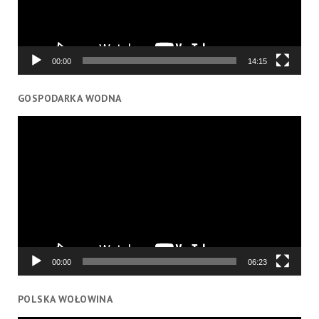
00:00
14:15
GOSPODARKA WODNA
Odtwarzacz
video
00:00
06:23
POLSKA WOŁOWINA