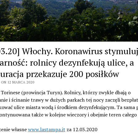
03.20] Włochy. Koronawirus stymulu
arność: rolnicy dezynfekują ulice, a
auracja przekazuje 200 posiłków
 ON 12 MARCA 2020
Torinese (prowincja Turyn). Rolnicy, którzy zwykle dbają o
nie i ścinanie trawy w dużych parkach tej nocy zaczęli bezpła
kować ulice miasta wodą i środkiem dezynfekującym. Ta sama 
ontynuowana także w kolejne wieczory i obejmie teren całego 
enie własne
www.lastampa.it
za 12.03.2020