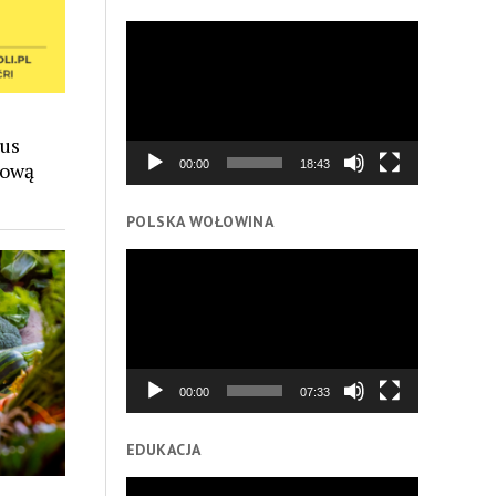
Odtwarzacz
video
rus
mową
00:00
18:43
POLSKA WOŁOWINA
Odtwarzacz
video
00:00
07:33
EDUKACJA
Odtwarzacz