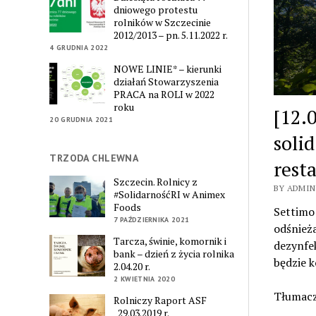
dniowego protestu
rolników w Szczecinie
2012/2013 – pn. 5.11.2022 r.
4 GRUDNIA 2022
NOWE LINIE* – kierunki
działań Stowarzyszenia
PRACA na ROLI w 2022
roku
[12.
20 GRUDNIA 2021
solid
TRZODA CHLEWNA
rest
Szczecin. Rolnicy z
BY ADMIN
#SolidarnośćRI w Animex
Foods
Settimo 
7 PAŹDZIERNIKA 2021
odśnieża
Tarcza, świnie, komornik i
dezynfe
bank – dzień z życia rolnika
będzie k
2.04.20 r.
2 KWIETNIA 2020
Tłumacz
Rolniczy Raport ASF
_29.03.2019 r.