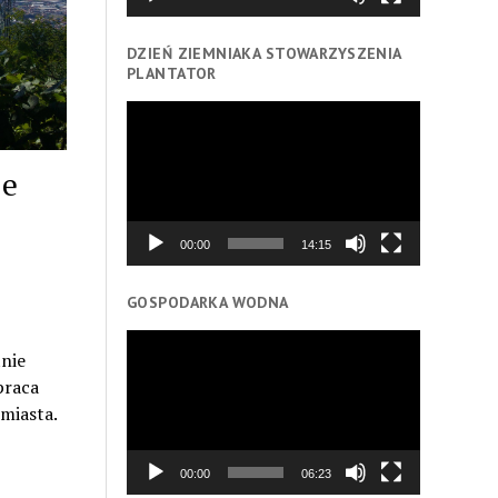
DZIEŃ ZIEMNIAKA STOWARZYSZENIA
PLANTATOR
Odtwarzacz
video
je
00:00
14:15
GOSPODARKA WODNA
Odtwarzacz
tnie
video
praca
miasta.
00:00
06:23