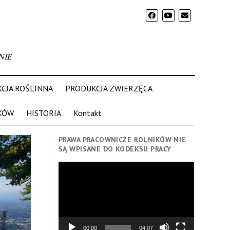
NIE
CJA ROŚLINNA
PRODUKCJA ZWIERZĘCA
KÓW
HISTORIA
Kontakt
PRAWA PRACOWNICZE ROLNIKÓW NIE
SĄ WPISANE DO KODEKSU PRACY
Odtwarzacz
video
00:00
04:07