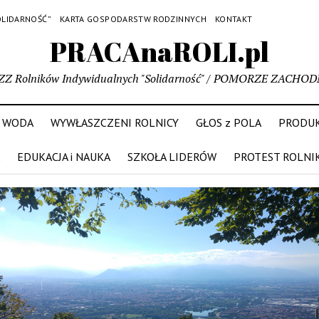
OLIDARNOŚĆ”
KARTA GOSPODARSTW RODZINNYCH
KONTAKT
PRACAnaROLI.pl
ZZ Rolników Indywidualnych "Solidarność" / POMORZE ZACHOD
WODA
WYWŁASZCZENI ROLNICY
GŁOS z POLA
PRODUK
EDUKACJA i NAUKA
SZKOŁA LIDERÓW
PROTEST ROLNI