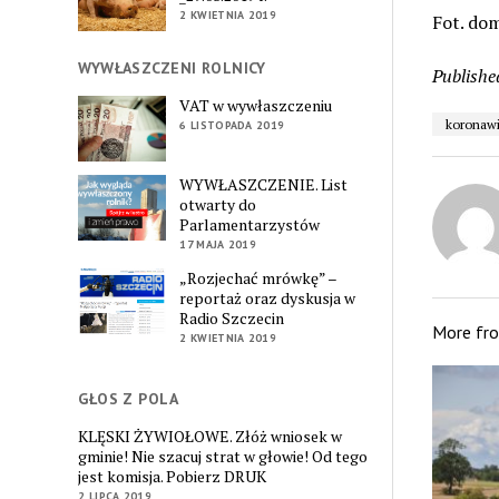
2 KWIETNIA 2019
Fot. do
WYWŁASZCZENI ROLNICY
Publishe
VAT w wywłaszczeniu
koronawi
6 LISTOPADA 2019
WYWŁASZCZENIE. List
otwarty do
Parlamentarzystów
17 MAJA 2019
„Rozjechać mrówkę” –
reportaż oraz dyskusja w
Radio Szczecin
More fr
2 KWIETNIA 2019
GŁOS Z POLA
KLĘSKI ŻYWIOŁOWE. Złóż wniosek w
gminie! Nie szacuj strat w głowie! Od tego
jest komisja. Pobierz DRUK
2 LIPCA 2019