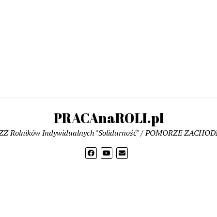
PRACAnaROLI.pl
ZZ Rolników Indywidualnych "Solidarność" / POMORZE ZACHOD
WODA
WYWŁASZCZENI ROLNICY
GŁOS z POLA
PRODU
EDUKACJA i NAUKA
SZKOŁA LIDERÓW
PROTEST ROLNI