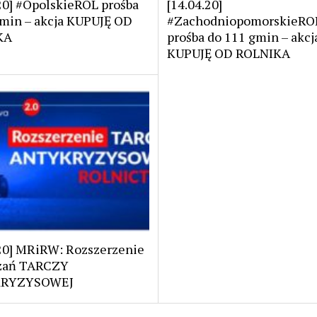
20] #OpolskieROL prośba
[14.04.20]
gmin – akcja KUPUJĘ OD
#ZachodniopomorskieRO
KA
prośba do 111 gmin – akcj
KUPUJĘ OD ROLNIKA
.20] MRiRW: Rozszerzenie
zań TARCZY
RYZYSOWEJ