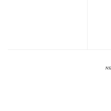
NS
ZWIĄZEK
KORONAWIRUS
ZIEMIA
SPRZEDAŻ BEZPOŚREDNIA