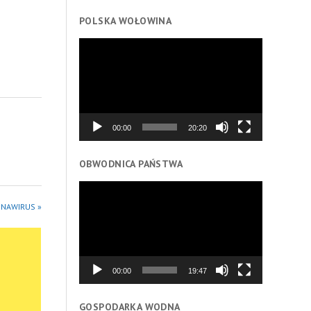
POLSKA WOŁOWINA
Odtwarzacz
video
00:00
20:20
OBWODNICA PAŃSTWA
Odtwarzacz
video
ONAWIRUS »
00:00
19:47
GOSPODARKA WODNA