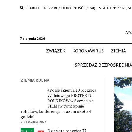
SEARCH
NSZZ RI „SOLIDARNOŚĆ” (KRAJ)
STATUT NSZZ RI „S
NS
7 sierpnia 2026
ZWIĄZEK
KORONAWIRUS
ZIEMIA
SPRZEDAŻ BEZPOŚREDNIA
ZIEMIA ROLNA
#PolskaZiemia 10 rocznica
77 dniowego PROTESTU
ROLNIKÓW w Szczecinie
FILM [w tym: opinie
rolników, konferencja – razem około 4
godzin]
2 STYCZNIA 2023
Dziesiąta rocznica 77