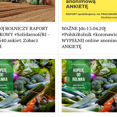
.20] ROLNICZY RAPORT
WAŻNE [do 15.04.20]
OWY #SolidarnośćRI –
#PolskiRolnik #koronawi
40 ankiet. Zobacz
WYPEŁNIJ online anoni
I
ANKIETĘ