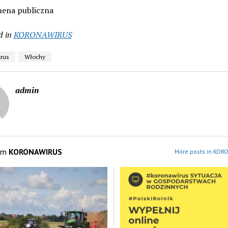
mena publiczna
d in
KORONAWIRUS
rus
Włochy
admin
om
KORONAWIRUS
More posts in KOR