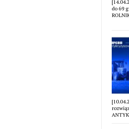
[14.04.
do 69 
ROLNI
[10.04
rozwią
ANTYK