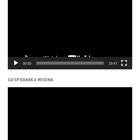
Odtwarzacz
video
00:00
19:47
GOSPODARKA WODNA
Odtwarzacz
video