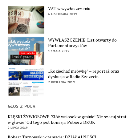
VAT w wywłaszczeniu
6 LISTOPADA 2019
WYWŁASZCZENIE. List otwarty do
Parlamentarzystów
17 MAJA 2019
„Rozjechać mrówkę” – reportaż oraz
dyskusja w Radio Szczecin
2 KWIETNIA 2019
GŁOS Z POLA
KLĘSKI ŻYWIOŁOWE. Złóż wniosek w gminie! Nie szacuj strat
w głowie! Od tego jest komisja. Pobierz DRUK
2 LIPCA 2019
Robert Tarnowski w temacie: DZIAŁALNOŚCI