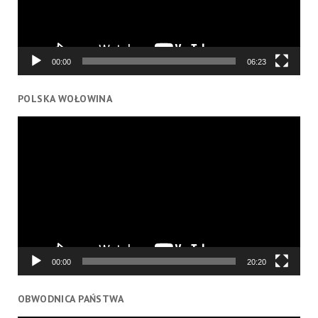
00:00
06:23
POLSKA WOŁOWINA
Odtwarzacz
video
00:00
20:20
OBWODNICA PAŃSTWA