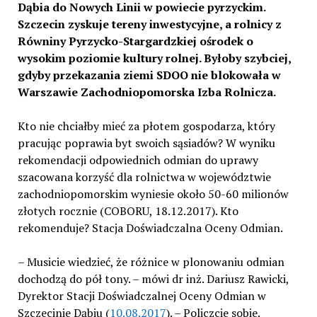
Dąbia do Nowych Linii w powiecie pyrzyckim.
Szczecin zyskuje tereny inwestycyjne, a rolnicy z
Równiny Pyrzycko-Stargardzkiej ośrodek o
wysokim poziomie kultury rolnej. Byłoby szybciej,
gdyby przekazania ziemi SDOO nie blokowała w
Warszawie Zachodniopomorska Izba Rolnicza.
Kto nie chciałby mieć za płotem gospodarza, który
pracując poprawia byt swoich sąsiadów? W wyniku
rekomendacji odpowiednich odmian do uprawy
szacowana korzyść dla rolnictwa w województwie
zachodniopomorskim wyniesie około 50-60 milionów
złotych rocznie (COBORU, 18.12.2017). Kto
rekomenduje? Stacja Doświadczalna Oceny Odmian.
– Musicie wiedzieć, że różnice w plonowaniu odmian
dochodzą do pół tony. – mówi dr inż. Dariusz Rawicki,
Dyrektor Stacji Doświadczalnej Oceny Odmian w
Szczecinie Dąbiu (
10.08.2017
). – Policzcie sobie.