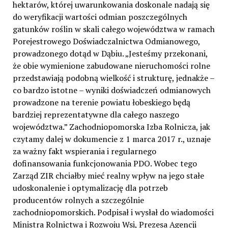
hektarów, której uwarunkowania doskonale nadają się
do weryfikacji wartości odmian poszczególnych
gatunków roślin w skali całego województwa w ramach
Porejestrowego Doświadczalnictwa Odmianowego,
prowadzonego dotąd w Dąbiu. „Jesteśmy przekonani,
że obie wymienione zabudowane nieruchomości rolne
przedstawiają podobną wielkość i strukturę, jednakże –
co bardzo istotne – wyniki doświadczeń odmianowych
prowadzone na terenie powiatu łobeskiego będą
bardziej reprezentatywne dla całego naszego
województwa.” Zachodniopomorska Izba Rolnicza, jak
czytamy dalej w dokumencie z 1 marca 2017 r., uznaje
za ważny fakt wspierania i regularnego
dofinansowania funkcjonowania PDO. Wobec tego
Zarząd ZIR chciałby mieć realny wpływ na jego stałe
udoskonalenie i optymalizację dla potrzeb
producentów rolnych a szczególnie
zachodniopomorskich. Podpisał i wysłał do wiadomości
Ministra Rolnictwa i Rozwoju Wsi, Prezesa Agencji