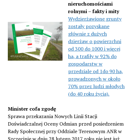
nieruchomościami
rolnymi – fakty i mity
Wydzierżawione grunty
zostały pozyskane
głównie z dużych
dzierżaw o powierzchni
od 300 do 1000 i więcej
ha, a trafiły w 92% do
gospodarstw w
przedziale od 1do 90 ha,
prowadzonych w około
70% przez ludzi młodych
(do 40 roku życia).
Minister cofa zgodę
Sprawa przekazania Nowych Linii Stacji
Doświadczalnej Oceny Odmian przed posiedzeniem
Rady Społecznej przy Oddziale Terenowym ANR w
Szczecinie w dniu 28 lutego 2017 roku nie jest już