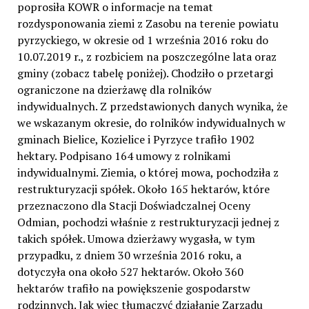
poprosiła KOWR o informacje na temat
rozdysponowania ziemi z Zasobu na terenie powiatu
pyrzyckiego, w okresie od 1 września 2016 roku do
10.07.2019 r., z rozbiciem na poszczególne lata oraz
gminy (zobacz tabelę poniżej). Chodziło o przetargi
ograniczone na dzierżawę dla rolników
indywidualnych. Z przedstawionych danych wynika, że
we wskazanym okresie, do rolników indywidualnych w
gminach Bielice, Kozielice i Pyrzyce trafiło 1902
hektary. Podpisano 164 umowy z rolnikami
indywidualnymi. Ziemia, o której mowa, pochodziła z
restrukturyzacji spółek. Około 165 hektarów, które
przeznaczono dla Stacji Doświadczalnej Oceny
Odmian, pochodzi właśnie z restrukturyzacji jednej z
takich spółek. Umowa dzierżawy wygasła, w tym
przypadku, z dniem 30 września 2016 roku, a
dotyczyła ona około 527 hektarów. Około 360
hektarów trafiło na powiększenie gospodarstw
rodzinnych. Jak więc tłumaczyć działanie Zarządu