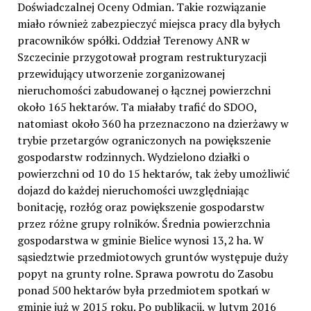
Doświadczalnej Oceny Odmian. Takie rozwiązanie
miało również zabezpieczyć miejsca pracy dla byłych
pracowników spółki. Oddział Terenowy ANR w
Szczecinie przygotował program restrukturyzacji
przewidujący utworzenie zorganizowanej
nieruchomości zabudowanej o łącznej powierzchni
około 165 hektarów. Ta miałaby trafić do SDOO,
natomiast około 360 ha przeznaczono na dzierżawy w
trybie przetargów ograniczonych na powiększenie
gospodarstw rodzinnych. Wydzielono działki o
powierzchni od 10 do 15 hektarów, tak żeby umożliwić
dojazd do każdej nieruchomości uwzględniając
bonitację, rozłóg oraz powiększenie gospodarstw
przez różne grupy rolników. Średnia powierzchnia
gospodarstwa w gminie Bielice wynosi 13,2 ha. W
sąsiedztwie przedmiotowych gruntów występuje duży
popyt na grunty rolne. Sprawa powrotu do Zasobu
ponad 500 hektarów była przedmiotem spotkań w
gminie już w 2015 roku. Po publikacji, w lutym 2016