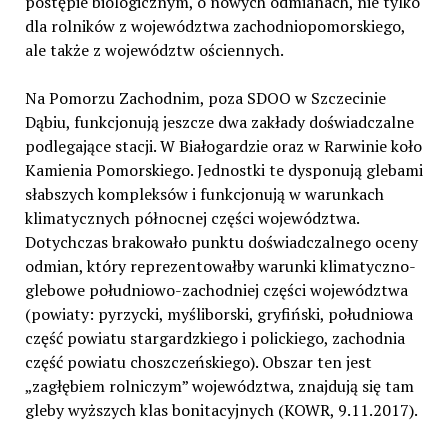
postępie biologicznym, o nowych odmianach, nie tylko
dla rolników z województwa zachodniopomorskiego,
ale także z województw ościennych.
Na Pomorzu Zachodnim, poza SDOO w Szczecinie
Dąbiu, funkcjonują jeszcze dwa zakłady doświadczalne
podlegające stacji. W Białogardzie oraz w Rarwinie koło
Kamienia Pomorskiego. Jednostki te dysponują glebami
słabszych kompleksów i funkcjonują w warunkach
klimatycznych północnej części województwa.
Dotychczas brakowało punktu doświadczalnego oceny
odmian, który reprezentowałby warunki klimatyczno-
glebowe południowo-zachodniej części województwa
(powiaty: pyrzycki, myśliborski, gryfiński, południowa
część powiatu stargardzkiego i polickiego, zachodnia
część powiatu choszczeńskiego). Obszar ten jest
„zagłębiem rolniczym” województwa, znajdują się tam
gleby wyższych klas bonitacyjnych (KOWR, 9.11.2017).