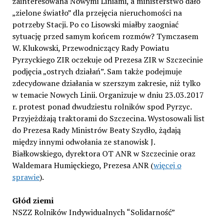
zainteresowana Nowymi Liniami, a ministerstwo dało
„zielone światło” dla przejęcia nieruchomości na
potrzeby Stacji. Po co Lisowski miałby zaogniać
sytuację przed samym końcem rozmów? Tymczasem
W. Klukowski, Przewodniczący Rady Powiatu
Pyrzyckiego ZIR oczekuje od Prezesa ZIR w Szczecinie
podjęcia „ostrych działań”. Sam także podejmuje
zdecydowane działania w szerszym zakresie, niż tylko
w temacie Nowych Linii. Organizuje w dniu 23.03.2017
r. protest ponad dwudziestu rolników spod Pyrzyc.
Przyjeżdżają traktorami do Szczecina. Wystosowali list
do Prezesa Rady Ministrów Beaty Szydło, żądają
między innymi odwołania ze stanowisk J.
Białkowskiego, dyrektora OT ANR w Szczecinie oraz
Waldemara Humięckiego, Prezesa ANR (
więcej o
sprawie
).
Głód ziemi
NSZZ Rolników Indywidualnych “Solidarność”