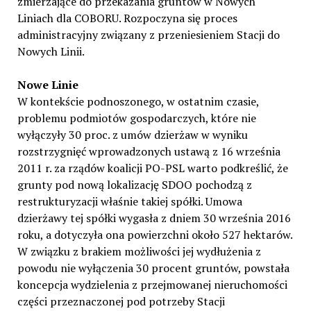
zmierzające do przekazania gruntów w Nowych
Liniach dla COBORU. Rozpoczyna się proces
administracyjny związany z przeniesieniem Stacji do
Nowych Linii.
Nowe Linie
W kontekście podnoszonego, w ostatnim czasie,
problemu podmiotów gospodarczych, które nie
wyłączyły 30 proc. z umów dzierżaw w wyniku
rozstrzygnięć wprowadzonych ustawą z 16 września
2011 r. za rządów koalicji PO-PSL warto podkreślić, że
grunty pod nową lokalizację SDOO pochodzą z
restrukturyzacji właśnie takiej spółki. Umowa
dzierżawy tej spółki wygasła z dniem 30 września 2016
roku, a dotyczyła ona powierzchni około 527 hektarów.
W związku z brakiem możliwości jej wydłużenia z
powodu nie wyłączenia 30 procent gruntów, powstała
koncepcja wydzielenia z przejmowanej nieruchomości
części przeznaczonej pod potrzeby Stacji