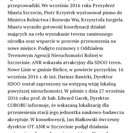
przeprowadzki. We wrześniu 2016 roku Prezydent
Miasta Szczecin, Piotr Krzystek wystosował pismo do
Ministra Rolnictwa i Rozwoju Wsi, Krzysztofa Jurgiela.
Miasto wyraziło gotowość koordynacji działań
mających na celu wyszukanie terenu zamiennego
ośrodka oraz wsparcie w procesie przenoszenia na
nowe miejsce. Podjęto rozmowy z Oddziałem
Terenowym Agencji Nieruchomości Rolnej w
Szczecinie. ANR wskazała atrakcyjny dla SDOO teren.
Nowe Linie w gminie Bielice, w powiecie pyrzyckim. 16
września 2016 r. dr inż. Dariusz Rawicki, Dyrektor
SDOO został zaproszony na wstępną wizję lokalną
powyższej nieruchomości. W piśmie z dnia 27 września
2016 roku prof. dr hab. Edward Gacek, Dyrektor
COBORU informuje, że wskazaną lokalizację dla
przeniesienia stacji jego jednostka naukowo-badawcza
akceptuje. W konsekwencji, Jan Białkowski ówczesny
dyrektor OT ANR w Szczecinie podjął działania