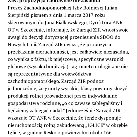
ZIR: propozycja całkowicie niezasadna
Prezes Zachodniopomorskiej Izby Rolniczej Julian
Sierpiński pismem z dnia 1 marca 2017 roku
skierowanym do Jana Białkowskiego, Dyrektora ANR
OT w Szczecinie, informuje, że Zarząd ZIR wnosi swoje
uwagi do decyzji dotyczącej przeniesienia SDOO do
Nowych Linii. Zarząd ZIR uważa, że propozycja
przekazania nieruchomości, jest całkowicie niezasadna,
co wynika z faktu, iż miejscowe, specyficzne warunki
glebowe (wysoka bonitacja) i agrometeorologiczne nie
są reprezentatywne dla województwa
zachodniopomorskiego. Zarząd ZIR podnosi
jednocześnie, że grunty wysokiej klasy powinny służyć
produkcji rolnej prowadzonej przez indywidualne
gospodarstwa rodzinne, „o co zawsze zabiegaliśmy i
będziemy zabiegać nadal.” Jednocześnie Zarząd ZIR
wskazuje OT ANR w Szczecinie, że tenże dysponuje
nieruchomością rolną zabudowaną „IGLICE” w obrębie
Iglice, w gminie Resko o powierzchni około 166