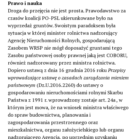
Prawo i nauka
Droga do przejęcia nie jest prosta. Prawodawstwo za
czasów koalicji PO-PSL ukierunkowane było na
wyprzedaż gruntów. Swoistym paradoksem była
sytuacja w której minister rolnictwa nadzorujący
Agencję Nieruchomości Rolnych, gospodarującą
Zasobem WRSP nie mógł doposażyć gruntami tego
Zasobu państwowej osoby prawnej jaką jest COBORU,
również nadzorowany przez ministra rolnictwa.
Dopiero ustawą z dnia 16 grudnia 2016 roku
Przepisy
wprowadzające ustawę o zasadach zarządzania mieniem
państwowym
(Dz.U.2016.2260) do ustawy o
gospodarowaniu nieruchomościami rolnymi Skarbu
Państwa z 1991 r. wprowadzony zostaje art. 24a , w
którym jest mowa, że na wniosek ministra właściwego
do spraw budownictwa, planowania i
zagospodarowania przestrzennego oraz
mieszkalnictwa, organu założycielskiego lub organu
nadzorującego Agencja, po uprzednim uzyskaniu