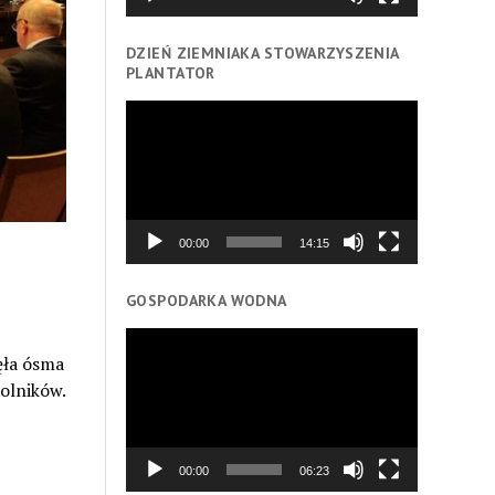
DZIEŃ ZIEMNIAKA STOWARZYSZENIA
PLANTATOR
Odtwarzacz
video
00:00
14:15
GOSPODARKA WODNA
Odtwarzacz
ęła ósma
video
olników.
00:00
06:23