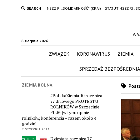
SEARCH
NSZZ RI „SOLIDARNOŚĆ” (KRAJ)
STATUT NSZZ RI „S
NS
6 sierpnia 2026
ZWIĄZEK
KORONAWIRUS
ZIEMIA
SPRZEDAŻ BEZPOŚREDNIA
ZIEMIA ROLNA
Posts
#PolskaZiemia 10 rocznica
77 dniowego PROTESTU
ROLNIKÓW w Szczecinie
FILM [w tym: opinie
rolników, konferencja – razem około 4
godzin]
2 STYCZNIA 2023
Dziesiąta rocznica 77