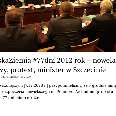
skaZiemia #77dni 2012 rok – nowela
wy, protest, minister w Szczecinie
 ON 8 GRUDNIA 2020
czorajszym [7.12.2020 r.] przypomnieliśmy, że 5 grudnia min
a rozpoczęcia największego na Pomorzu Zachodnim protestu r
n 77 dni mimo mroźnej…