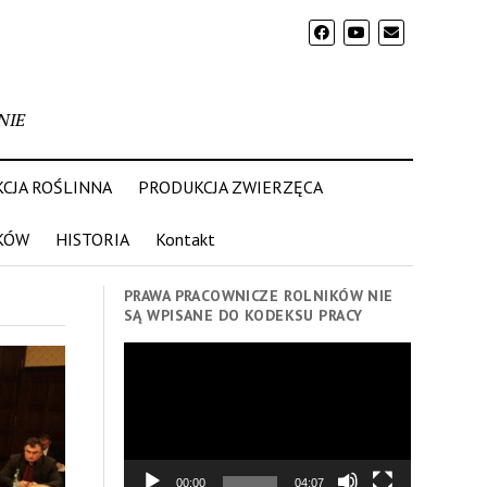
NIE
CJA ROŚLINNA
PRODUKCJA ZWIERZĘCA
KÓW
HISTORIA
Kontakt
PRAWA PRACOWNICZE ROLNIKÓW NIE
SĄ WPISANE DO KODEKSU PRACY
Odtwarzacz
video
00:00
04:07