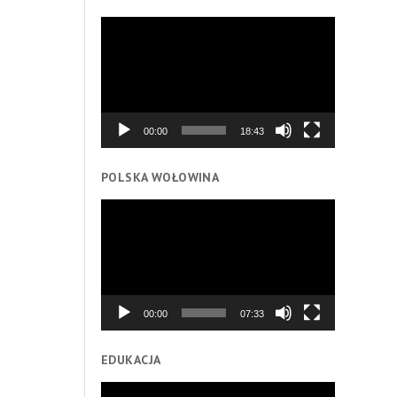
Odtwarzacz
video
00:00
18:43
POLSKA WOŁOWINA
Odtwarzacz
video
00:00
07:33
EDUKACJA
Odtwarzacz