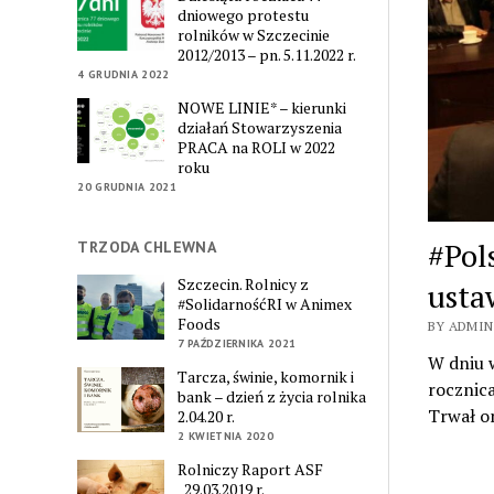
dniowego protestu
rolników w Szczecinie
2012/2013 – pn. 5.11.2022 r.
4 GRUDNIA 2022
NOWE LINIE* – kierunki
działań Stowarzyszenia
PRACA na ROLI w 2022
roku
20 GRUDNIA 2021
#Pol
TRZODA CHLEWNA
Szczecin. Rolnicy z
usta
#SolidarnośćRI w Animex
Foods
BY ADMIN
7 PAŹDZIERNIKA 2021
W dniu w
Tarcza, świnie, komornik i
rocznic
bank – dzień z życia rolnika
Trwał o
2.04.20 r.
2 KWIETNIA 2020
Rolniczy Raport ASF
_29.03.2019 r.