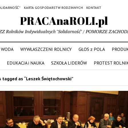
OLIDARNOŚĆ”
KARTA GOSPODARSTW RODZINNYCH
KONTAKT
PRACAnaROLI.pl
ZZ Rolników Indywidualnych "Solidarność" / POMORZE ZACHOD
WODA
WYWŁASZCZENI ROLNICY
GŁOS z POLA
PRODUK
EDUKACJA i NAUKA
SZKOŁA LIDERÓW
PROTEST ROLNI
 tagged as “Leszek Świętochowski”