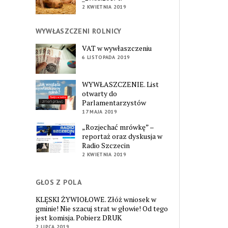
2 KWIETNIA 2019
WYWŁASZCZENI ROLNICY
VAT w wywłaszczeniu
6 LISTOPADA 2019
WYWŁASZCZENIE. List
otwarty do
Parlamentarzystów
17 MAJA 2019
„Rozjechać mrówkę” –
reportaż oraz dyskusja w
Radio Szczecin
2 KWIETNIA 2019
GŁOS Z POLA
KLĘSKI ŻYWIOŁOWE. Złóż wniosek w
gminie! Nie szacuj strat w głowie! Od tego
jest komisja. Pobierz DRUK
2 LIPCA 2019