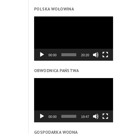
POLSKA WOŁOWINA
Odtwarzacz
video
00:00
20:20
OBWODNICA PAŃSTWA
Odtwarzacz
video
00:00
19:47
GOSPODARKA WODNA