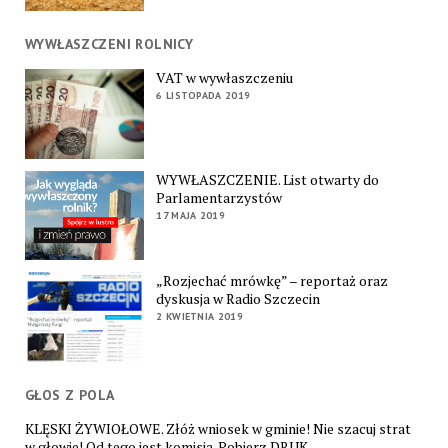
WYWŁASZCZENI ROLNICY
VAT w wywłaszczeniu
6 LISTOPADA 2019
WYWŁASZCZENIE. List otwarty do
Parlamentarzystów
17 MAJA 2019
„Rozjechać mrówkę” – reportaż oraz
dyskusja w Radio Szczecin
2 KWIETNIA 2019
GŁOS Z POLA
KLĘSKI ŻYWIOŁOWE. Złóż wniosek w gminie! Nie szacuj strat
w głowie! Od tego jest komisja. Pobierz DRUK