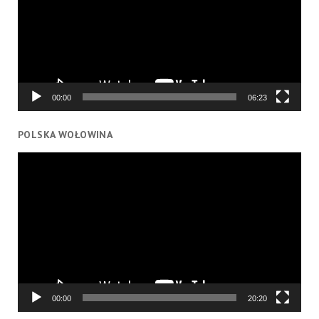
00:00
06:23
POLSKA WOŁOWINA
Odtwarzacz
video
00:00
20:20