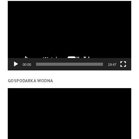
Odtwarzacz
video
00:00
19:47
GOSPODARKA WODNA
Odtwarzacz
video