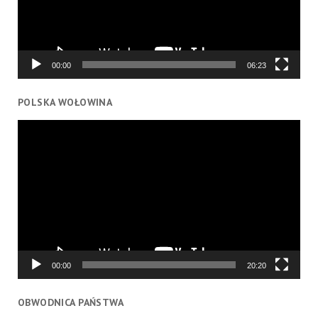
00:00
06:23
POLSKA WOŁOWINA
Odtwarzacz
video
00:00
20:20
OBWODNICA PAŃSTWA