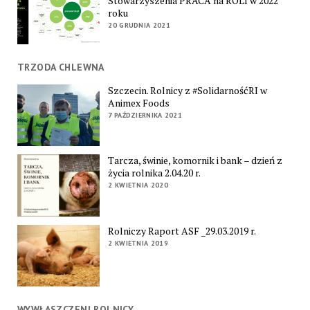
Stowarzyszenia PRACA na ROLI w 2022
roku
20 GRUDNIA 2021
TRZODA CHLEWNA
Szczecin. Rolnicy z #SolidarnośćRI w
Animex Foods
7 PAŹDZIERNIKA 2021
Tarcza, świnie, komornik i bank – dzień z
życia rolnika 2.04.20 r.
2 KWIETNIA 2020
Rolniczy Raport ASF _29.03.2019 r.
2 KWIETNIA 2019
WYWŁASZCZENI ROLNICY