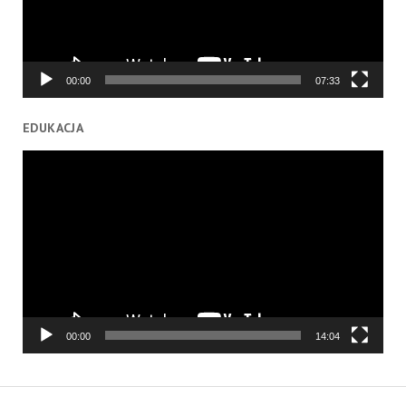
00:00
07:33
EDUKACJA
Odtwarzacz
video
00:00
14:04