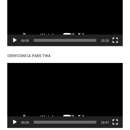
00:00
20:20
OBWODNICA PAŃSTWA
Odtwarzacz
video
00:00
19:47