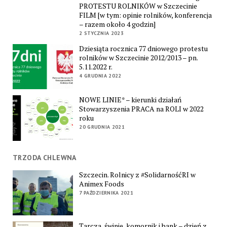
PROTESTU ROLNIKÓW w Szczecinie
FILM [w tym: opinie rolników, konferencja
– razem około 4 godzin]
2 STYCZNIA 2023
Dziesiąta rocznica 77 dniowego protestu
rolników w Szczecinie 2012/2013 – pn.
5.11.2022 r.
4 GRUDNIA 2022
NOWE LINIE* – kierunki działań
Stowarzyszenia PRACA na ROLI w 2022
roku
20 GRUDNIA 2021
TRZODA CHLEWNA
Szczecin. Rolnicy z #SolidarnośćRI w
Animex Foods
7 PAŹDZIERNIKA 2021
Tarcza, świnie, komornik i bank – dzień z